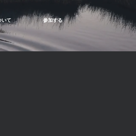
ついて
参加する
」
くある誤解を解き明かす。