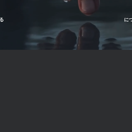
る
に
へ足を運び、心地よい景色と音色に身を委ねて、日々のストレ